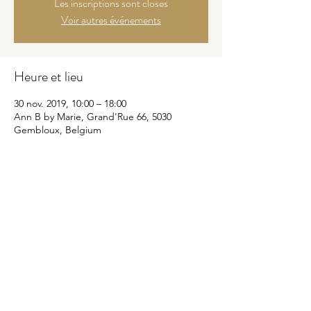
Les inscriptions sont closes
Voir autres événements
Heure et lieu
30 nov. 2019, 10:00 – 18:00
Ann B by Marie, Grand'Rue 66, 5030
Gembloux, Belgium
Partager cet événement
© 2026 Ann B by Marie - site réalisé par
JUNE Creative
Agency