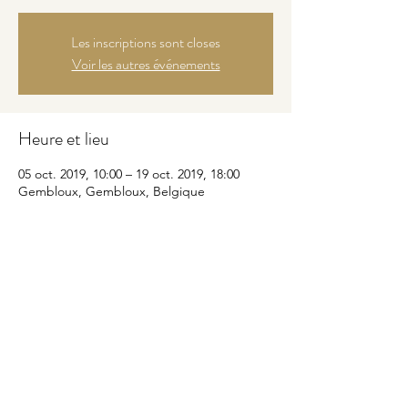
Les inscriptions sont closes
Voir les autres événements
Heure et lieu
05 oct. 2019, 10:00 – 19 oct. 2019, 18:00
Gembloux, Gembloux, Belgique
Partager cet événement
© 2026 Ann B by Marie - site réalisé par
JUNE Creative